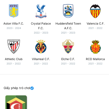
Aston Villa F.C.
Crystal Palace
Huddersfield Town
Valencia C.F.
F.C.
A.F.C.
2023 - 2024
2021 - 2022
2022 - 2023
2021 - 2023
Athletic Club
Villarreal C.F.
Elche C.F.
RCD Mallorca
2021 - 2022
2021 - 2022
2021 - 2022
2021 - 2022
Giấy phép trò chơi