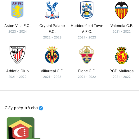
Aston Villa F.C.
Crystal Palace
Huddersfield Town
Valencia C.F.
F.C.
A.F.C.
2023 - 2024
2021 - 2022
2022 - 2023
2021 - 2023
Athletic Club
Villarreal C.F.
Elche C.F.
RCD Mallorca
2021 - 2022
2021 - 2022
2021 - 2022
2021 - 2022
Giấy phép trò chơi