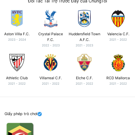
Đối Tác Tài Trợ Trước Đây của ChúngTôi
Aston Villa F.C.
Crystal Palace
Huddersfield Town
Valencia C.F.
F.C.
A.F.C.
2023 - 2024
2021 - 2022
2022 - 2023
2021 - 2023
Athletic Club
Villarreal C.F.
Elche C.F.
RCD Mallorca
2021 - 2022
2021 - 2022
2021 - 2022
2021 - 2022
Giấy phép trò chơi