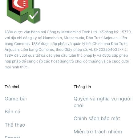
188V được vận hành bởi Công ty Mettlemind Tech Ltd., số đăng ký: 15779,
với địa chỉ đăng ký tại Hamchako, Mutsamudu, Đảo Tự trị Anjouan, Liên
bang Comoros. 188V được cấp phép và quản lý bởi Chính phủ Đảo Tự trị
Anjouan, Liên bang Comoros, theo Giấy phép số: ALSI-202504032-FI2.
188V đã vượt qua tất cả các yêu cầu tuân thủ pháp lý và được cấp phép
hợp pháp để cung cấp các hoạt động trò chơi có thưởng và cá cược dưới
mọi hình thức.
Trò chơi
Thông tin
Game bài
Quyền và nghĩa vụ người
chơi
Bắn cá
Chính sách bảo mật
Thể thao
Miễn trừ trách nhiệm
Esport