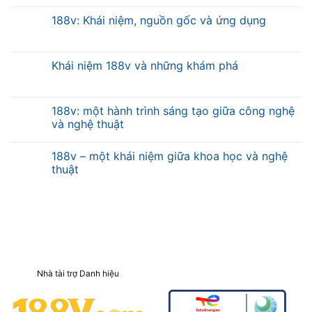
188v: Khái niệm, nguồn gốc và ứng dụng
Khái niệm 188v và những khám phá
188v: một hành trình sáng tạo giữa công nghệ
và nghệ thuật
188v – một khái niệm giữa khoa học và nghệ
thuật
Nhà tài trợ Danh hiệu