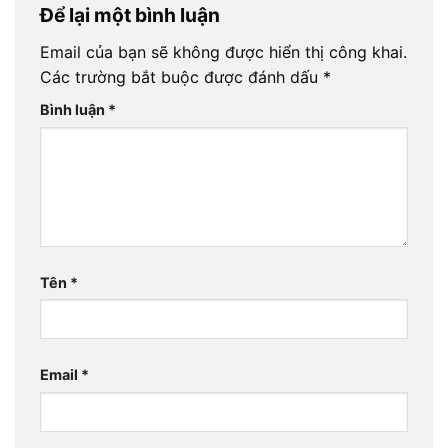
Để lại một bình luận
Email của bạn sẽ không được hiển thị công khai.
Các trường bắt buộc được đánh dấu
*
Bình luận
*
Tên
*
Email
*