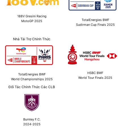
188V Gresini Racing
TotalEnergies BWF
MotoGP 2025
Sudirman Cup Finals 2025
Nhà Tài Trợ Chính Thức
HSBC BWF
TotalEnergies BWF
World Tour Finals 2025
World Championships 2025
Đối Tác Chính Thức Các CLB
Burnley F.C.
2024-2025