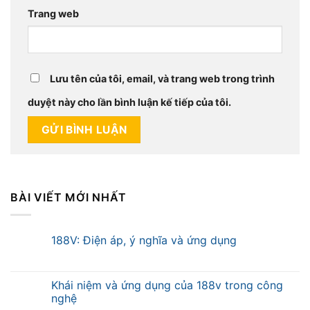
Trang web
Lưu tên của tôi, email, và trang web trong trình
duyệt này cho lần bình luận kế tiếp của tôi.
BÀI VIẾT MỚI NHẤT
188V: Điện áp, ý nghĩa và ứng dụng
Khái niệm và ứng dụng của 188v trong công
nghệ