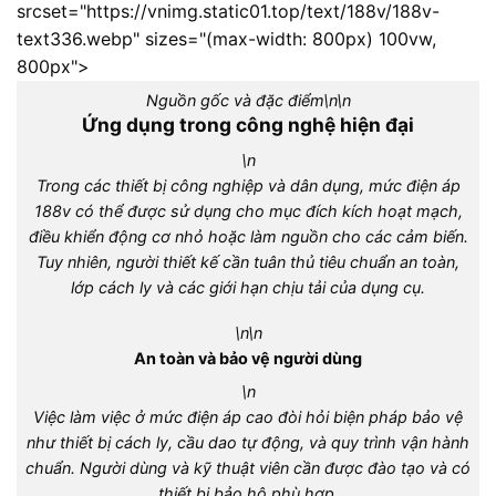
srcset="https://vnimg.static01.top/text/188v/188v-
text336.webp" sizes="(max-width: 800px) 100vw,
800px">
Nguồn gốc và đặc điểm\n\n
Ứng dụng trong công nghệ hiện đại
\n
Trong các thiết bị công nghiệp và dân dụng, mức điện áp
188v có thể được sử dụng cho mục đích kích hoạt mạch,
điều khiển động cơ nhỏ hoặc làm nguồn cho các cảm biến.
Tuy nhiên, người thiết kế cần tuân thủ tiêu chuẩn an toàn,
lớp cách ly và các giới hạn chịu tải của dụng cụ.
\n\n
An toàn và bảo vệ người dùng
\n
Việc làm việc ở mức điện áp cao đòi hỏi biện pháp bảo vệ
như thiết bị cách ly, cầu dao tự động, và quy trình vận hành
chuẩn. Người dùng và kỹ thuật viên cần được đào tạo và có
thiết bị bảo hộ phù hợp.