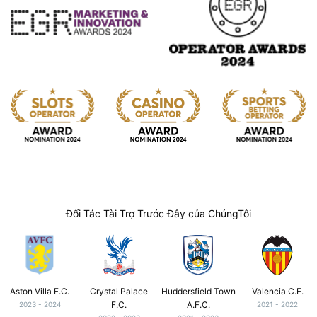
Đối Tác Tài Trợ Trước Đây của ChúngTôi
Aston Villa F.C.
Crystal Palace
Huddersfield Town
Valencia C.F.
F.C.
A.F.C.
2023 - 2024
2021 - 2022