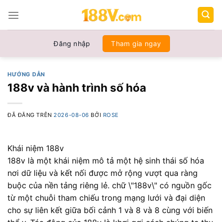
Chuyển
đến
nội
dung
Đăng nhập
Tham gia ngay
HƯỚNG DẪN
188v và hành trình số hóa
ĐÃ ĐĂNG TRÊN
2026-08-06
BỞI
ROSE
Khái niệm 188v
188v là một khái niệm mô tả một hệ sinh thái số hóa
nơi dữ liệu và kết nối được mở rộng vượt qua ràng
buộc của nền tảng riêng lẻ. chữ \"188v\" có nguồn gốc
từ một chuỗi tham chiếu trong mạng lưới và đại diện
cho sự liên kết giữa bối cảnh 1 và 8 và 8 cùng với biến