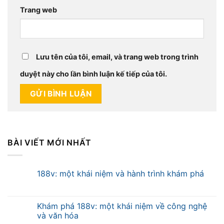
Trang web
Lưu tên của tôi, email, và trang web trong trình
duyệt này cho lần bình luận kế tiếp của tôi.
BÀI VIẾT MỚI NHẤT
188v: một khái niệm và hành trình khám phá
Khám phá 188v: một khái niệm về công nghệ
và văn hóa