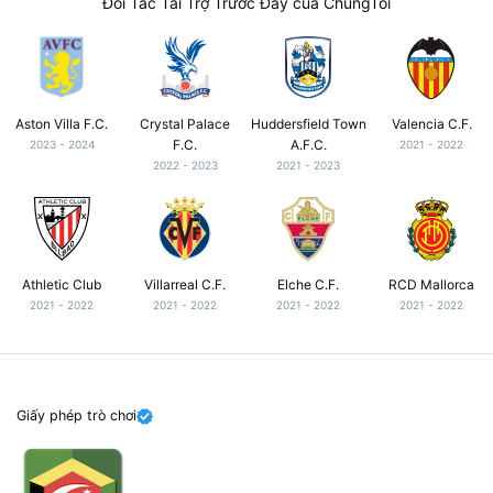
Đối Tác Tài Trợ Trước Đây của ChúngTôi
Aston Villa F.C.
Crystal Palace
Huddersfield Town
Valencia C.F.
F.C.
A.F.C.
2023 - 2024
2021 - 2022
2022 - 2023
2021 - 2023
Athletic Club
Villarreal C.F.
Elche C.F.
RCD Mallorca
2021 - 2022
2021 - 2022
2021 - 2022
2021 - 2022
Giấy phép trò chơi