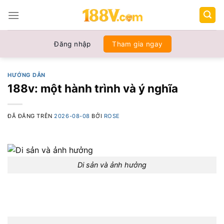
Chuyển
đến
nội
dung
Đăng nhập
Tham gia ngay
HƯỚNG DẪN
188v: một hành trình và ý nghĩa
ĐÃ ĐĂNG TRÊN
2026-08-08
BỞI
ROSE
Di sản và ảnh hưởng