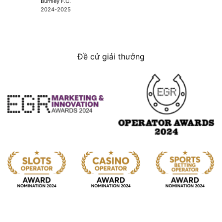
Burnley F.C.
2024-2025
Đề cử giải thưởng