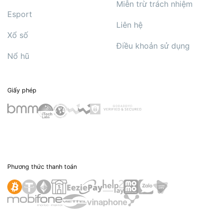
Miễn trừ trách nhiệm
Esport
Liên hệ
Xổ số
Điều khoản sử dụng
Nổ hũ
Giấy phép
Phương thức thanh toán