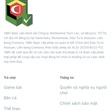
188V được vận hành bởi Công ty Mettlemind Tech Ltd., số đăng ký: 15779,
với địa chỉ đăng ký tại Hamchako, Mutsamudu, Đảo Tự trị Anjouan, Liên
bang Comoros. 188V được cấp phép và quản lý bởi Chính phủ Đảo Tự trị
Anjouan, Liên bang Comoros, theo Giấy phép số: ALSI-202504032-FI2.
188V đã vượt qua tất cả các yêu cầu tuân thủ pháp lý và được cấp phép
hợp pháp để cung cấp các hoạt động trò chơi có thưởng và cá cược dưới
mọi hình thức.
Trò chơi
Thông tin
Game bài
Quyền và nghĩa vụ người
chơi
Bắn cá
Chính sách bảo mật
Thể thao