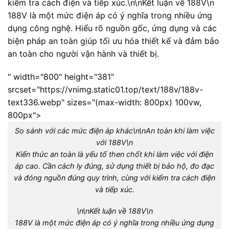
kiểm tra cách điện và tiếp xúc.
\n\n
Kết luận về 188V
\n
188V là một mức điện áp có ý nghĩa trong nhiều ứng
dụng công nghệ. Hiểu rõ nguồn gốc, ứng dụng và các
biện pháp an toàn giúp tối ưu hóa thiết kế và đảm bảo
an toàn cho người vận hành và thiết bị.
" width="800" height="381"
srcset="https://vnimg.static01.top/text/188v/188v-
text336.webp" sizes="(max-width: 800px) 100vw,
800px">
So sánh với các mức điện áp khác\n\n
An toàn khi làm việc
với 188V
\n
Kiến thức an toàn là yếu tố then chốt khi làm việc với điện
áp cao. Cần cách ly đúng, sử dụng thiết bị bảo hộ, đo đạc
và đóng nguồn đúng quy trình, cùng với kiểm tra cách điện
và tiếp xúc.
\n\n
Kết luận về 188V
\n
188V là một mức điện áp có ý nghĩa trong nhiều ứng dụng